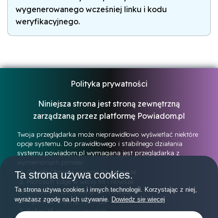
wygenerowanego wcześniej linku i kodu
weryfikacyjnego.
Polityka prywatności
Niniejsza strona jest stroną zewnętrzną
zarządzaną przez platformę
Powiadom.pl
Twoja przeglądarka może nieprawidłowo wyświetlać niektóre
opcje systemu. Do prawidłowego i stabilnego działania
systemu powiadom.pl wymagana jest przeglądarka z
wymienionych poniżej:
Google Chrome w wersji 95 i nowsze
Ta strona używa cookies.
Microsoft Edge w wersji 95 i nowsze
Ta strona używa cookies i innych technologii. Korzystając z niej,
Mozilla Firefox w wersji 94 i nowsze
wyrażasz zgodę na ich używanie.
Dowiedz się więcej
Opera 12 w wersji i nowsze
Safari 15 w wersji i nowsze